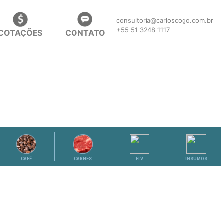
consultoria@carloscogo.com.br
+55 51 3248 1117
COTAÇÕES
CONTATO
CAFÉ
CARNES
FLV
INSUMOS