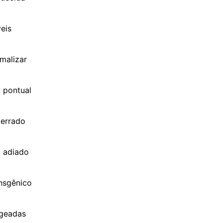
veis
malizar
 pontual
cerrado
o adiado
ansgênico
 geadas