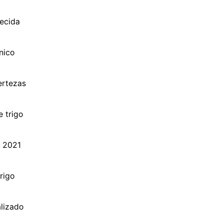
ecida
nico
ertezas
 trigo
e 2021
rigo
alizado