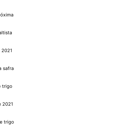
róxima
ltista
o 2021
 safra
 trigo
e 2021
e trigo