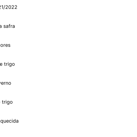
21/2022
a safra
tores
e trigo
verno
 trigo
aquecida