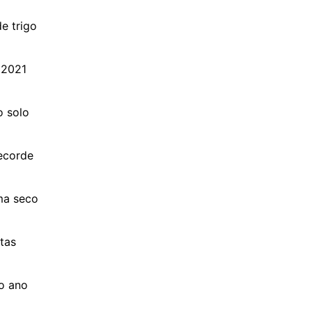
e trigo
 2021
o solo
ecorde
ma seco
ltas
o ano