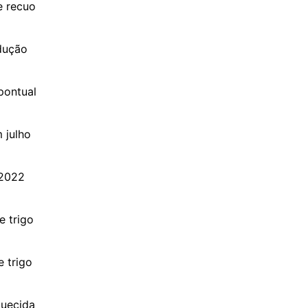
e recuo
dução
pontual
 julho
/2022
e trigo
e trigo
quecida