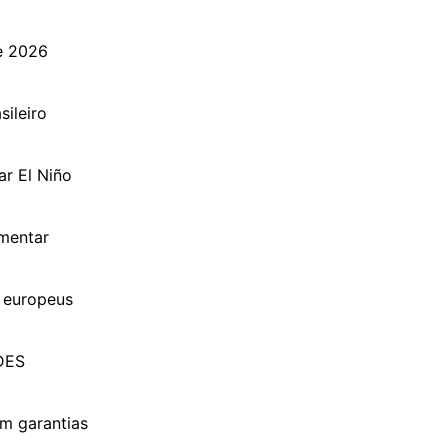
e 2026
ileiro
ar El Niño
mentar
 europeus
DES
om garantias