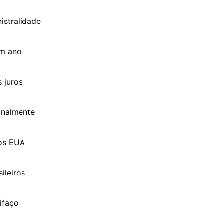
nistralidade
um ano
s juros
ionalmente
dos EUA
ileiros
ifaço