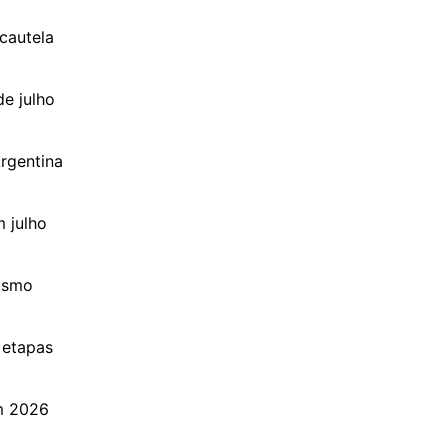
cautela
de julho
Argentina
 julho
tismo
 etapas
m 2026