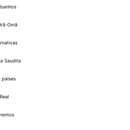
ebanhos
 Irã-Omã
rnativas
ia Saudita
 países
Real
imentos