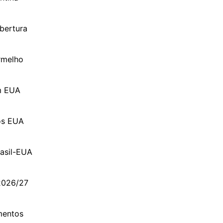
bertura
rmelho
om EUA
os EUA
rasil-EUA
 2026/27
imentos