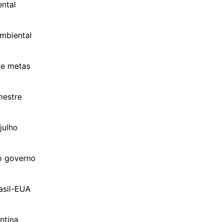
ntal
mbiental
de metas
mestre
julho
o governo
asil-EUA
ntina