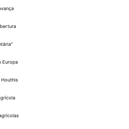
avança
abertura
tária”
a Europa
 Houthis
grícola
agrícolas