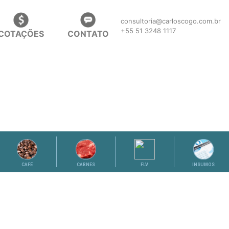
consultoria@carloscogo.com.br
+55 51 3248 1117
COTAÇÕES
CONTATO
CAFÉ
CARNES
FLV
INSUMOS