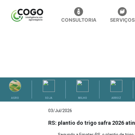
CONSULTORIA
SERVIÇOS
ANÁLISES
AGRO
SOJA
MILHO
ARROZ
03/Jul/2026
RS: plantio do trigo safra 2026 at
Segundo a Emater-RS, o plantio de trigo 