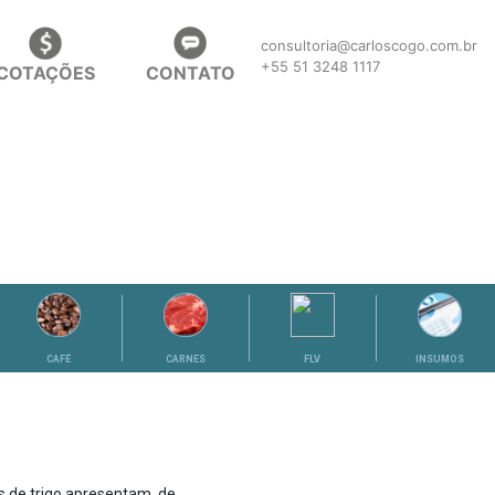
consultoria@carloscogo.com.br
+55 51 3248 1117
COTAÇÕES
CONTATO
CAFÉ
CARNES
FLV
INSUMOS
s de trigo apresentam, de