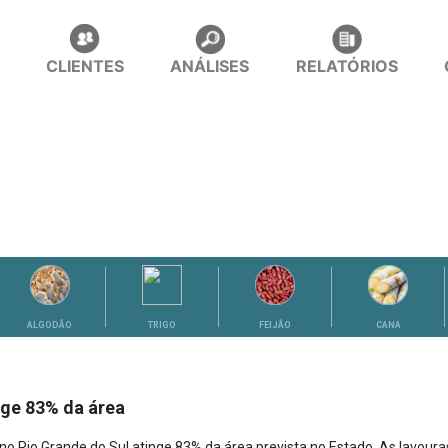
CLIENTES
ANÁLISES
RELATÓRIOS
ALGODÃO
TRIGO
FEIJÃO
CANA
inge 83% da área
no Rio Grande do Sul atinge 83% da área prevista no Estado. As lavoura