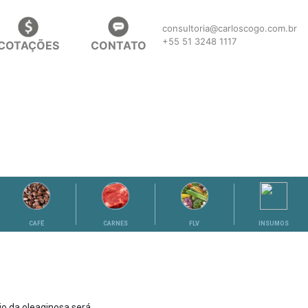
consultoria@carloscogo.com.br
+55 51 3248 1117
COTAÇÕES
CONTATO
CAFÉ
CARNES
FLV
INSUMOS
io da oleaginosa será