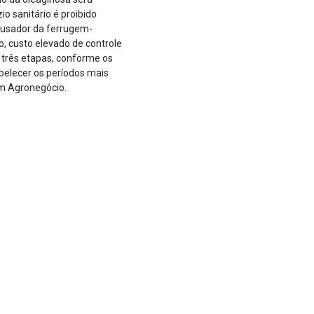
o sanitário é proibido
causador da ferrugem-
o, custo elevado de controle
m três etapas, conforme os
abelecer os períodos mais
em Agronegócio.