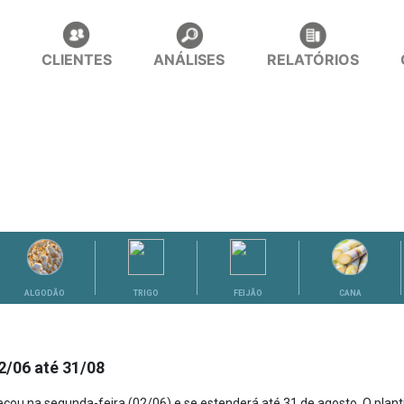
CLIENTES
ANÁLISES
RELATÓRIOS
ALGODÃO
TRIGO
FEIJÃO
CANA
02/06 até 31/08
eçou na segunda-feira (02/06) e se estenderá até 31 de agosto. O plant