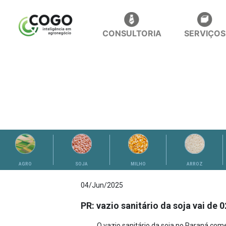
CONSULTORIA
SERVIÇOS
ANÁLISES
AGRO
SOJA
MILHO
ARROZ
04/Jun/2025
PR: vazio sanitário da soja vai de 
O vazio sanitário da soja no Paraná com