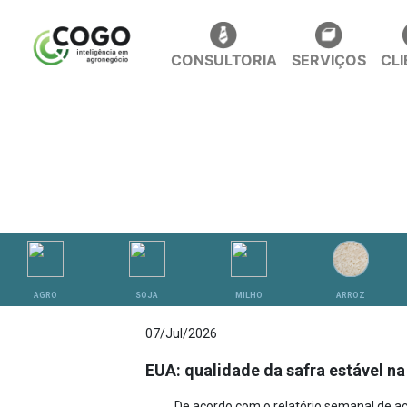
CONSULTORIA
SERVIÇOS
CL
ANÁLISES
AGRO
SOJA
MILHO
ARROZ
07/Jul/2026
EUA: qualidade da safra estável n
De acordo com o relatório semanal de 