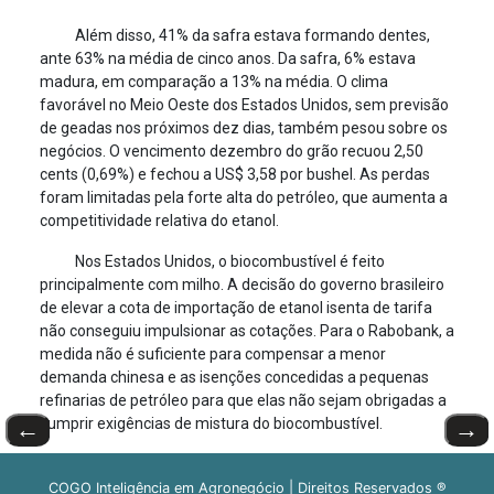
Além disso, 41% da safra estava formando dentes,
ante 63% na média de cinco anos. Da safra, 6% estava
madura, em comparação a 13% na média. O clima
favorável no Meio Oeste dos Estados Unidos, sem previsão
de geadas nos próximos dez dias, também pesou sobre os
negócios. O vencimento dezembro do grão recuou 2,50
cents (0,69%) e fechou a US$ 3,58 por bushel. As perdas
foram limitadas pela forte alta do petróleo, que aumenta a
competitividade relativa do etanol.
Nos Estados Unidos, o biocombustível é feito
principalmente com milho. A decisão do governo brasileiro
de elevar a cota de importação de etanol isenta de tarifa
não conseguiu impulsionar as cotações. Para o Rabobank, a
medida não é suficiente para compensar a menor
demanda chinesa e as isenções concedidas a pequenas
refinarias de petróleo para que elas não sejam obrigadas a
cumprir exigências de mistura do biocombustível.
←
→
COGO Inteligência em Agronegócio | Direitos Reservados ®