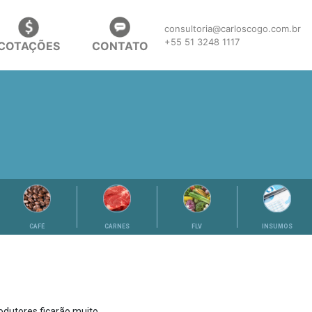
consultoria@carloscogo.com.br
+55 51 3248 1117
COTAÇÕES
CONTATO
CAFÉ
CARNES
FLV
INSUMOS
odutores ficarão muito