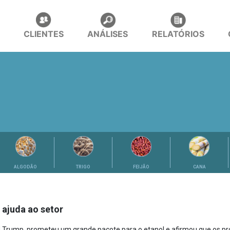
CLIENTES
ANÁLISES
RELATÓRIOS
ALGODÃO
TRIGO
FEIJÃO
CANA
 ajuda ao setor
d Trump, prometeu um grande pacote para o etanol e afirmou que os pr