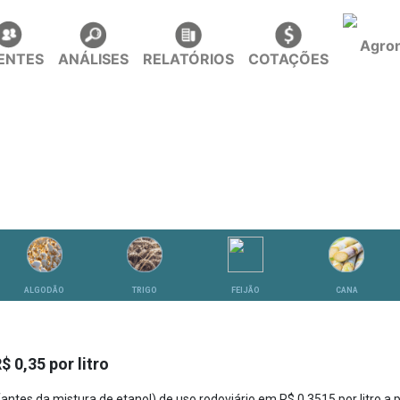
IENTES
ANÁLISES
RELATÓRIOS
COTAÇÕES
ALGODÃO
TRIGO
FEIJÃO
CANA
 0,35 por litro
antes da mistura de etanol) de uso rodoviário em R$ 0,3515 por litro a p