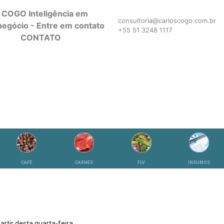
consultoria@carloscogo.com.br
+55 51 3248 1117
CONTATO
CAFÉ
CARNES
FLV
INSUMOS
artir desta quarta-feira