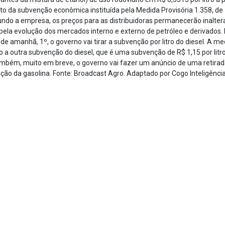
o da subvenção econômica instituída pela Medida Provisória 1.358, de 
gundo a empresa, os preços para as distribuidoras permanecerão inalte
da pela evolução dos mercados interno e externo de petróleo e derivados.
de amanhã, 1º, o governo vai tirar a subvenção por litro do diesel. A m
 a outra subvenção do diesel, que é uma subvenção de R$ 1,15 por litr
Também, muito em breve, o governo vai fazer um anúncio de uma retira
ão da gasolina. Fonte: Broadcast Agro. Adaptado por Cogo Inteligênc