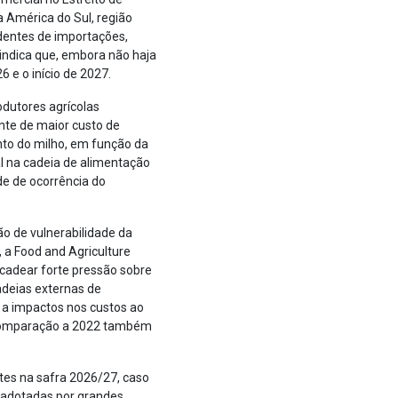
a América do Sul, região
dentes de importações,
 indica que, embora não haja
 e o início de 2027.
odutores agrícolas
nte de maior custo de
ento do milho, em função da
l na cadeia de alimentação
de de ocorrência do
ão de vulnerabilidade da
, a Food and Agriculture
ncadear forte pressão sobre
adeias externas de
 a impactos nos custos ao
m comparação a 2022 também
ntes na safra 2026/27, caso
o adotadas por grandes