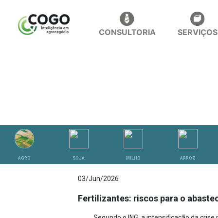
CONSULTORIA
SERVIÇOS
ANÁLISES
AGRO
SOJA
MILHO
ARROZ
03/Jun/2026
Fertilizantes: riscos para o abast
Segundo o ING, a intensificação da crise 