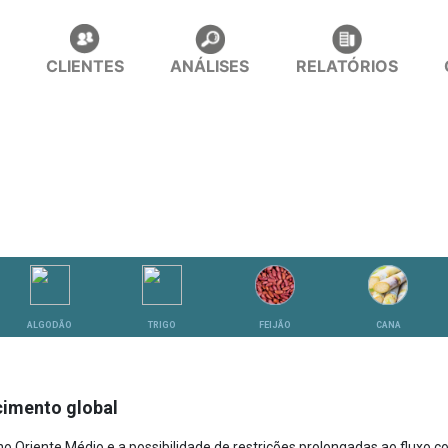
CLIENTES
ANÁLISES
RELATÓRIOS
ALGODÃO
TRIGO
FEIJÃO
CANA
ecimento global
no Oriente Médio e a possibilidade de restrições prolongadas ao fluxo c