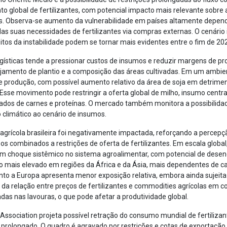
 global de fertilizantes, com potencial impacto mais relevante sobre 
os. Observa-se aumento da vulnerabilidade em países altamente depen
das suas necessidades de fertilizantes via compras externas. O cenário
tos da instabilidade podem se tornar mais evidentes entre o fim de 2026
ogísticas tende a pressionar custos de insumos e reduzir margens de pr
anejamento de plantio e a composição das áreas cultivadas. Em um ambie
x de produção, com possível aumento relativo da área de soja em detrim
sse movimento pode restringir a oferta global de milho, insumo centra
cados de carnes e proteínas. O mercado também monitora a possibilida
 climático ao cenário de insumos.
 agrícola brasileira foi negativamente impactada, reforçando a percepç
s combinados a restrições de oferta de fertilizantes. Em escala global
 um choque sistêmico no sistema agroalimentar, com potencial de dese
do mais elevado em regiões da África e da Ásia, mais dependentes de c
to a Europa apresenta menor exposição relativa, embora ainda sujeita
 da relação entre preços de fertilizantes e commodities agrícolas e
das nas lavouras, o que pode afetar a produtividade global.
er Association projeta possível retração do consumo mundial de fertiliza
o prolongado. O quadro é agravado por restrições e cotas de exportaçã