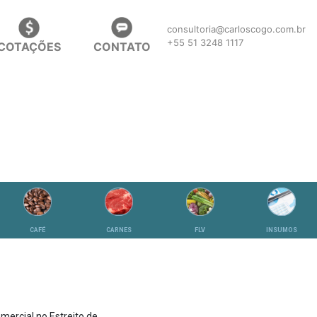
consultoria@carloscogo.com.br
+55 51 3248 1117
COTAÇÕES
CONTATO
CAFÉ
CARNES
FLV
INSUMOS
omercial no Estreito de