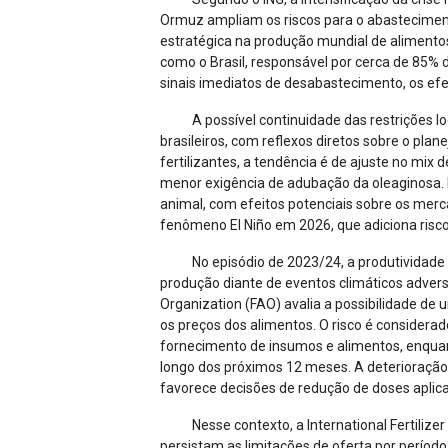
Ormuz ampliam os riscos para o abastecimento
estratégica na produção mundial de aliment
como o Brasil, responsável por cerca de 85% 
sinais imediatos de desabastecimento, os efei
A possível continuidade das restrições l
brasileiros, com reflexos diretos sobre o pl
fertilizantes, a tendência é de ajuste no mi
menor exigência de adubação da oleaginosa. E
animal, com efeitos potenciais sobre os mer
fenômeno El Niño em 2026, que adiciona risco
No episódio de 2023/24, a produtividade
produção diante de eventos climáticos adverso
Organization (FAO) avalia a possibilidade de
os preços dos alimentos. O risco é considera
fornecimento de insumos e alimentos, enquan
longo dos próximos 12 meses. A deterioração
favorece decisões de redução de doses aplica
Nesse contexto, a International Fertiliz
persistam as limitações de oferta por períod