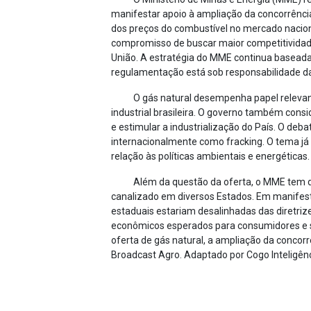
manifestar apoio à ampliação da concorrência
dos preços do combustível no mercado naciona
compromisso de buscar maior competitividade
União. A estratégia do MME continua basead
regulamentação está sob responsabilidade da
O gás natural desempenha papel relevant
industrial brasileira. O governo também cons
e estimular a industrialização do País. O deba
internacionalmente como fracking. O tema já
relação às políticas ambientais e energéticas.
Além da questão da oferta, o MME tem d
canalizado em diversos Estados. Em manifesta
estaduais estariam desalinhadas das diretrize
econômicos esperados para consumidores e s
oferta de gás natural, a ampliação da concorr
Broadcast Agro. Adaptado por Cogo Inteligên