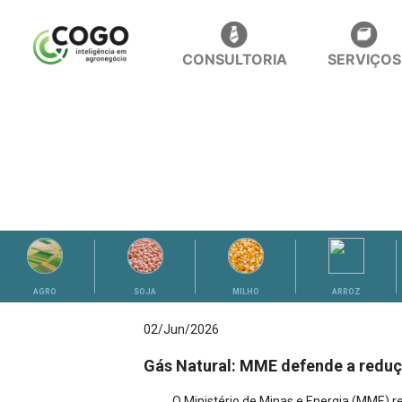
CONSULTORIA
SERVIÇOS
ANÁLISES
AGRO
SOJA
MILHO
ARROZ
02/Jun/2026
Gás Natural: MME defende a reduç
O Ministério de Minas e Energia (MME) re