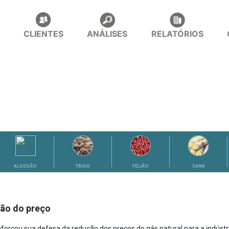
CLIENTES
ANÁLISES
RELATÓRIOS
ALGODÃO
TRIGO
FEIJÃO
CANA
ão do preço
forçou sua defesa da redução dos preços do gás natural para a indústria