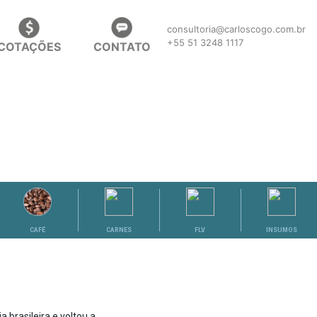
consultoria@carloscogo.com.br
+55 51 3248 1117
COTAÇÕES
CONTATO
CAFÉ
CARNES
FLV
INSUMOS
 brasileira e voltou a