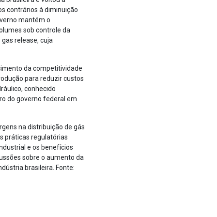
s contrários à diminuição
 governo mantém o
volumes sob controle da
gas release, cuja
ecimento da competitividade
rodução para reduzir custos
dráulico, conhecido
tro do governo federal em
gens na distribuição de gás
 práticas regulatórias
dustrial e os benefícios
cussões sobre o aumento da
ústria brasileira. Fonte: