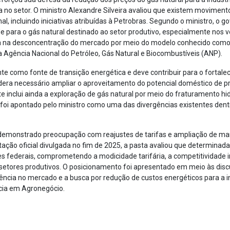
 no setor. O ministro Alexandre Silveira avaliou que existem movimento
l, incluindo iniciativas atribuídas à Petrobras. Segundo o ministro, o
 para o gás natural destinado ao setor produtivo, especialmente nos 
a na desconcentração do mercado por meio do modelo conhecido como 
 Agência Nacional do Petróleo, Gás Natural e Biocombustíveis (ANP).
e como fonte de transição energética e deve contribuir para o fortal
idera necessário ampliar o aproveitamento do potencial doméstico de p
te inclui ainda a exploração de gás natural por meio do fraturamento hi
 foi apontado pelo ministro como uma das divergências existentes den
emonstrado preocupação com reajustes de tarifas e ampliação de mar
ção oficial divulgada no fim de 2025, a pasta avaliou que determinadas
s federais, comprometendo a modicidade tarifária, a competitividade in
etores produtivos. O posicionamento foi apresentado em meio às dis
ência no mercado e a busca por redução de custos energéticos para a ind
cia em Agronegócio.