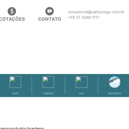
consultoria@carloscogo.com.br
+55 51 3248 1117
COTAÇÕES
CONTATO
CAFÉ
CARNES
FLV
INSUMOS
ema portuário brasileiro,