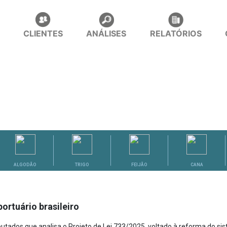
CLIENTES
ANÁLISES
RELATÓRIOS
ALGODÃO
TRIGO
FEIJÃO
CANA
ortuário brasileiro
ados que analisa o Projeto de Lei 733/2025, voltado à reforma do sist