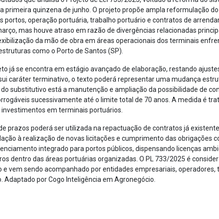
a primeira quinzena de junho. O projeto propõe ampla reformulação do
os portos, operação portuária, trabalho portuário e contratos de arrend
março, mas houve atraso em razão de divergências relacionadas princi
lexibilização da mão de obra em áreas operacionais dos terminais enfre
struturas como o Porto de Santos (SP).
to já se encontra em estágio avançado de elaboração, restando ajustes 
i caráter terminativo, o texto poderá representar uma mudança estrut
tos do substitutivo está a manutenção e ampliação da possibilidade de 
rorrogáveis sucessivamente até o limite total de 70 anos. A medida é t
ar investimentos em terminais portuários.
 prazos poderá ser utilizada na repactuação de contratos já existente
ão à realização de novas licitações e cumprimento das obrigações co
enciamento integrado para portos públicos, dispensando licenças ambie
eiros dentro das áreas portuárias organizadas. O PL 733/2025 é conside
rio e vem sendo acompanhado por entidades empresariais, operadores, 
ro. Adaptado por Cogo Inteligência em Agronegócio.