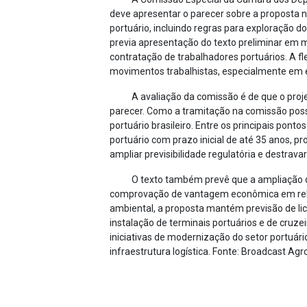
deve apresentar o parecer sobre a proposta n
portuário, incluindo regras para exploração d
previa apresentação do texto preliminar em 
contratação de trabalhadores portuários. A f
movimentos trabalhistas, especialmente em e
A avaliação da comissão é de que o proje
parecer. Como a tramitação na comissão possu
portuário brasileiro. Entre os principais pon
portuário com prazo inicial de até 35 anos, p
ampliar previsibilidade regulatória e destrav
O texto também prevê que a ampliação de
comprovação de vantagem econômica em relaç
ambiental, a proposta mantém previsão de lic
instalação de terminais portuários e de cruz
iniciativas de modernização do setor portuá
infraestrutura logística. Fonte: Broadcast Ag