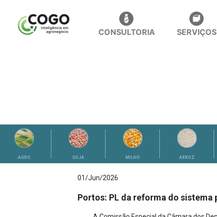
CONSULTORIA
SERVIÇOS
ANÁLISES
AGRO
SOJA
MILHO
ARROZ
01/Jun/2026
Portos: PL da reforma do sistema p
A Comissão Especial da Câmara dos Deput