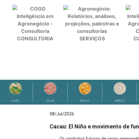
CONSULTORIA
SERVIÇOS
C
ANÁLISES
AGRO
SOJA
MILHO
ARROZ
08/Jul/2026
Cacau: El Niño e movimento de fu
Os contratos futuros de cacau negoci