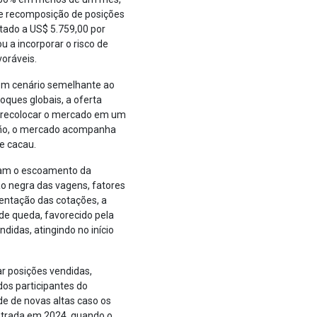
de recomposição de posições
otado a US$ 5.759,00 por
 a incorporar o risco de
oráveis.
, em cenário semelhante ao
ques globais, a oferta
á recolocar o mercado em um
 Niño, o mercado acompanha
e cacau.
aram o escoamento da
o negra das vagens, fatores
tentação das cotações, a
de queda, favorecido pela
didas, atingindo no início
r posições vendidas,
dos participantes do
e de novas altas caso os
strada em 2024, quando o