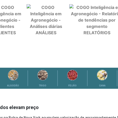
LIENTES
ANÁLISES
RELATÓRIOS
ALGODÃO
TRIGO
FEIJÃO
CANA
ndos elevam preço
ados na Bolsa de Nova York acumulam valorização de aproximadament