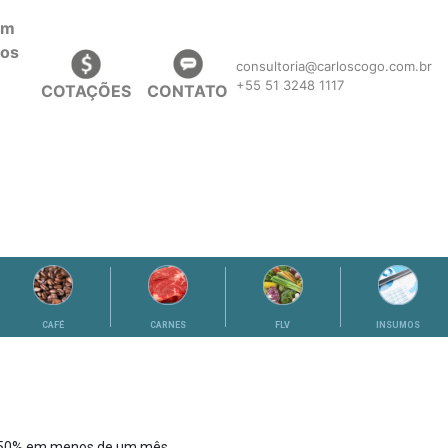
consultoria@carloscogo.com.br
+55 51 3248 1117
COTAÇÕES
CONTATO
CAFÉ
CARNES
FLV
INSUMOS
e 50% em menos de um mês,