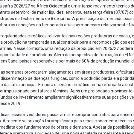
a safra 2026/27 na África Ocidental e um intenso movimento técnico 
rato setembro, de maior liquidez, encerrou esta terça-feira (07/07) c
istrados no fechamento de 8 de junho. A precificação do mercado passou
embora as condições da temporada atual permaneçam relativamente fav
irregularidades climáticas relevantes nas regiões produtoras de cacau
a produção na temporada atual contribuir para a recomposição dos esto
 normais. Nesse contexto, uma redução da produção em 2026/27 poder
 na disponibilidade de amêndoas. Além da perspectiva de formação do El
e em Gana, países responsáveis por mais de 60% da produção mundial d
timas semanas provocaram alagamentos em áreas produtoras, dificult
disseminação de doenças fúngicas, como a podridão parda e a podridã
da safra principal. Embora o cenário climático tenha reforçado a sus
oi impulsionada por fatores técnicos. Após um prolongado movimento 
 fundos de investimento ampliaram significativamente suas posições ven
 desde 2019.
cas, esses investidores passaram a recomprar contratos para encerra
 A recente valorização foi amplificada pelo reposicionamento técnico 
mediata dos fundamentos de oferta e demanda. Apesar da possibilidad
siderada prematura a projeção de uma nova escalada semelhante à regi