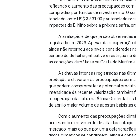
refletindo o aumento das preocupações com 
compradas por fundos de investimento. O cont
tonelada, ante US$ 3.831,00 por tonelada reg
impactos do El Niño sobre a próxima safra, 
A avaliação é de que já são observadas 
registrado em 2023. Apesar da recuperação d
ainda não retornou aos níveis considerados
cenário de déficit significativo e restrição
as condições climáticas na Costa do Marfim 
As chuvas intensas registradas nas úl
produção e elevaram as preocupações com a 
que podem comprometer o potencial produtivo 
intensidade da recente valorização também f
recuperação da safra na África Ocidental, os
de abril o maior volume de apostas baixistas
Com o aumento das preocupações climáti
acelerando o movimento de alta das cotações.
mercado, mais do que por uma deterioração i
riscos climáticos se confirmem, ainda é con