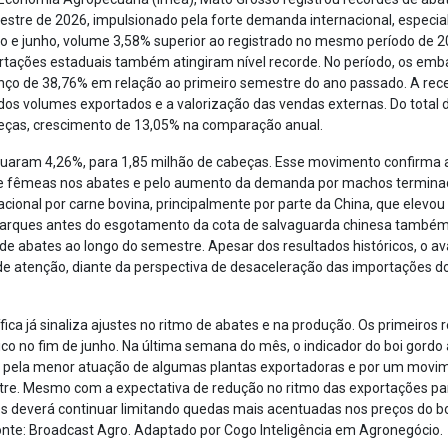
estre de 2026, impulsionado pela forte demanda internacional, especi
ro e junho, volume 3,58% superior ao registrado no mesmo período de 2
ortações estaduais também atingiram nível recorde. No período, os e
nço de 38,76% em relação ao primeiro semestre do ano passado. A rece
 dos volumes exportados e a valorização das vendas externas. Do total 
eças, crescimento de 13,05% na comparação anual.
cuaram 4,26%, para 1,85 milhão de cabeças. Esse movimento confirma a 
o de fêmeas nos abates e pelo aumento da demanda por machos termin
ional por carne bovina, principalmente por parte da China, que elevou
barques antes do esgotamento da cota de salvaguarda chinesa também 
mo de abates ao longo do semestre. Apesar dos resultados históricos, o
atenção, diante da perspectiva de desaceleração das importações do
ífica já sinaliza ajustes no ritmo de abates e na produção. Os primeiros 
o no fim de junho. Na última semana do mês, o indicador do boi gordo 
ado pela menor atuação de algumas plantas exportadoras e por um mo
estre. Mesmo com a expectativa de redução no ritmo das exportações pa
dos deverá continuar limitando quedas mais acentuadas nos preços do 
onte: Broadcast Agro. Adaptado por Cogo Inteligência em Agronegócio.