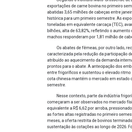
exportações de carne bovina no primeiro sem
abatidas 3,65 milhões de cabeças entre janei
histórica para um primeiro semestre. As exp
toneladas em equivalente carcaça (TEC), ava
bilhões, alta de 63,82%, refletindo o aumento
machos responderam por 1,81 milhão de cab
Os abates de fêmeas, por outro lado, re
caracterizada pela redução da participaçã
atribuído ao aquecimento da demanda internac
prontos para o abate. A antecipação dos em
entre frigoríficos e sustentou o elevado rit
cota chinesa mantém o mercado em estado de 
semestre.
Nesse contexto, parte da indústria frigor
começaram a ser observados no mercado físic
equivalente a R$ 6,62 por arroba, pression
as fortes altas registradas no primeiro sem
meses, a oferta restrita de bovinos termina
sustentação às cotações ao longo de 2026. F