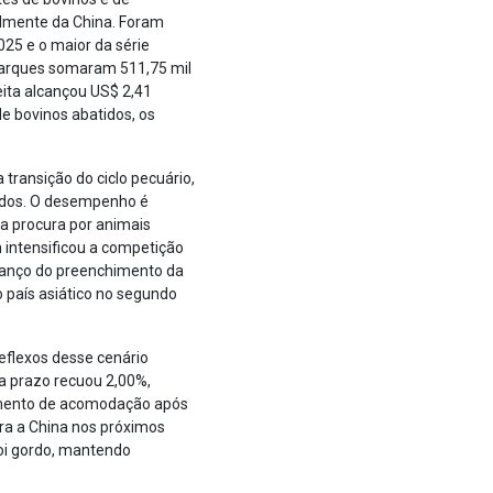
almente da China. Foram
025 e o maior da série
mbarques somaram 511,75 mil
ita alcançou US$ 2,41
de bovinos abatidos, os
transição do ciclo pecuário,
ados. O desempenho é
 a procura por animais
intensificou a competição
 avanço do preenchimento da
 país asiático no segundo
reflexos desse cenário
a prazo recuou 2,00%,
vimento de acomodação após
ra a China nos próximos
boi gordo, mantendo