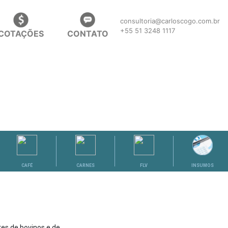
consultoria@carloscogo.com.br
+55 51 3248 1117
COTAÇÕES
CONTATO
CAFÉ
CARNES
FLV
INSUMOS
es de bovinos e de