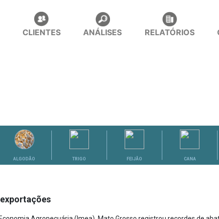
CLIENTES
ANÁLISES
RELATÓRIOS
ALGODÃO
TRIGO
FEIJÃO
CANA
 exportações
Economia Agropecuária (Imea), Mato Grosso registrou recordes de abat