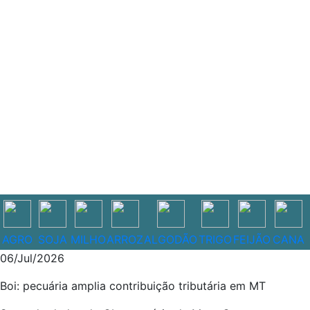
ANÁLISES
AGRO
SOJA
MILHO
ARROZ
ALGODÃO
TRIGO
FEIJÃO
CANA
06/Jul/2026
Boi: pecuária amplia contribuição tributária em MT