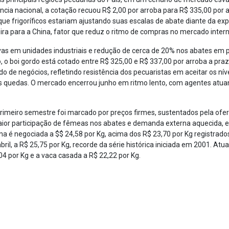
cia nacional, a cotação recuou R$ 2,00 por arroba para R$ 335,00 por a
que frigoríficos estariam ajustando suas escalas de abate diante da e
ira para a China, fator que reduz o ritmo de compras no mercado intern
vas em unidades industriais e redução de cerca de 20% nos abates em 
 o boi gordo está cotado entre R$ 325,00 e R$ 337,00 por arroba a praz
de negócios, refletindo resistência dos pecuaristas em aceitar os níve
quedas. O mercado encerrou junho em ritmo lento, com agentes atua
imeiro semestre foi marcado por preços firmes, sustentados pela ofert
maior participação de fêmeas nos abates e demanda externa aquecida, 
a é negociada a $$ 24,58 por Kg, acima dos R$ 23,70 por Kg registrados
ril, a R$ 25,75 por Kg, recorde da série histórica iniciada em 2001. At
04 por Kg e a vaca casada a R$ 22,22 por Kg.