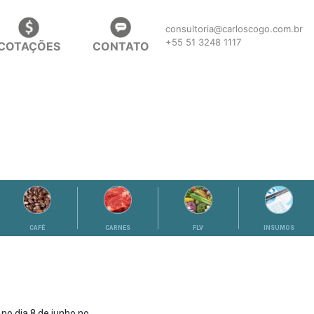
consultoria@carloscogo.com.br
+55 51 3248 1117
COTAÇÕES
CONTATO
CAFÉ
CARNES
FLV
INSUMOS
no dia 8 de junho no