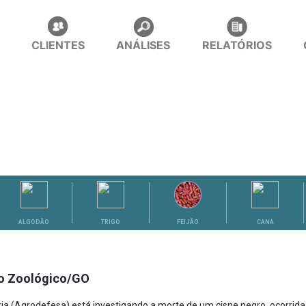
CLIENTES
ANÁLISES
RELATÓRIOS
ALGODÃO
TRIGO
FEIJÃO
CANA
 no Zoológico/GO
 (Agrodefesa) está investigando a morte de um cisne negro, ocorrida 