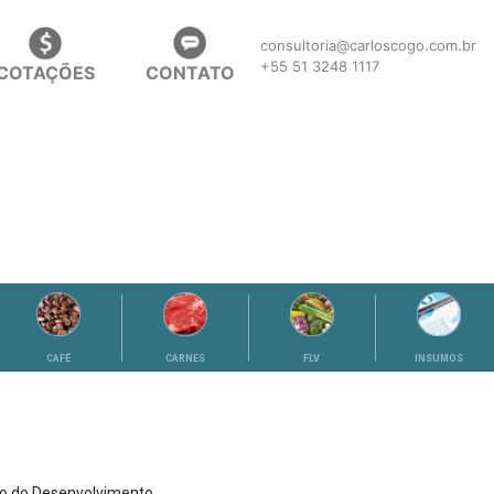
consultoria@carloscogo.com.br
+55 51 3248 1117
COTAÇÕES
CONTATO
CAFÉ
CARNES
FLV
INSUMOS
io do Desenvolvimento,