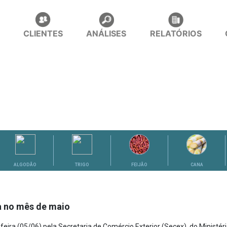
CLIENTES
ANÁLISES
RELATÓRIOS
ALGODÃO
TRIGO
FEIJÃO
CANA
a no mês de maio
eira (05/06) pela Secretaria de Comércio Exterior (Secex), do Ministér