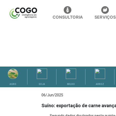
CONSULTORIA
SERVIÇOS
ANÁLISES
AGRO
SOJA
MILHO
ARROZ
06/Jun/2025
Suíno: exportação de carne avanç
Segundo dados divulgados nesta quinta-f