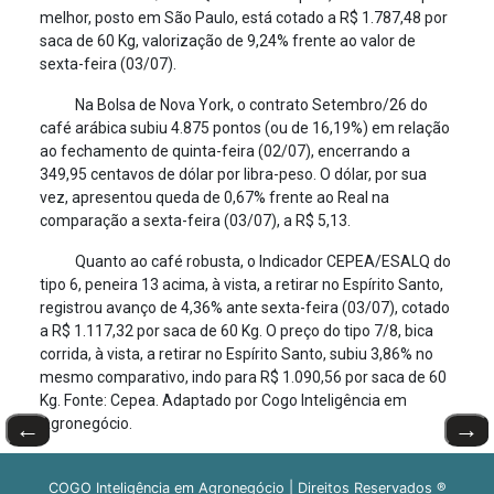
melhor, posto em São Paulo, está cotado a R$ 1.787,48 por
saca de 60 Kg, valorização de 9,24% frente ao valor de
sexta-feira (03/07).
Na Bolsa de Nova York, o contrato Setembro/26 do
café arábica subiu 4.875 pontos (ou de 16,19%) em relação
ao fechamento de quinta-feira (02/07), encerrando a
349,95 centavos de dólar por libra-peso. O dólar, por sua
vez, apresentou queda de 0,67% frente ao Real na
comparação a sexta-feira (03/07), a R$ 5,13.
Quanto ao café robusta, o Indicador CEPEA/ESALQ do
tipo 6, peneira 13 acima, à vista, a retirar no Espírito Santo,
registrou avanço de 4,36% ante sexta-feira (03/07), cotado
a R$ 1.117,32 por saca de 60 Kg. O preço do tipo 7/8, bica
corrida, à vista, a retirar no Espírito Santo, subiu 3,86% no
mesmo comparativo, indo para R$ 1.090,56 por saca de 60
Kg. Fonte: Cepea. Adaptado por Cogo Inteligência em
Agronegócio.
←
→
COGO Inteligência em Agronegócio | Direitos Reservados ®