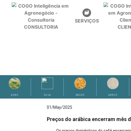
SERVIÇOS
CONSULTORIA
CLIE
ANÁLISES
AGRO
SOJA
MILHO
ARROZ
01/May/2025
Preços do arábica encerram mês de
Os preços domésticos do café encerram o