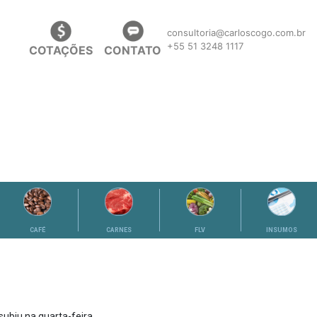
consultoria@carloscogo.com.br
+55 51 3248 1117
COTAÇÕES
CONTATO
CAFÉ
CARNES
FLV
INSUMOS
subiu na quarta-feira