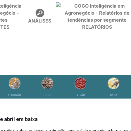
ANÁLISES
NTES
RELATÓRIOS
ALGODÃO
TRIGO
FEIJÃO
CANA
 abril em baixa
 mês de abril em baixa, na direção oposta à do mercado externo, que 