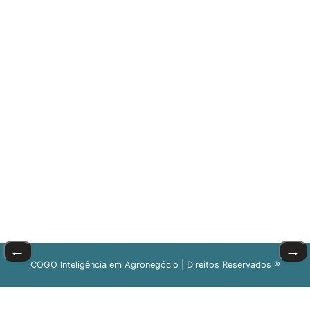
←
→
COGO Inteligência em Agronegócio | Direitos Reservados ®