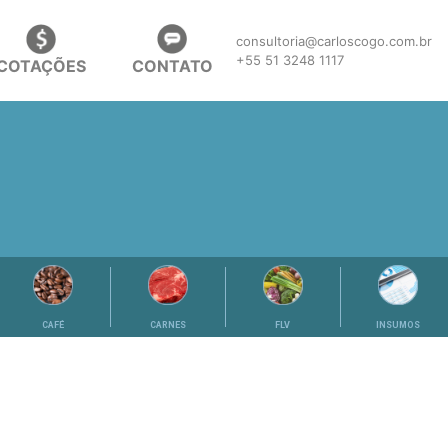
consultoria@carloscogo.com.br
+55 51 3248 1117
COTAÇÕES
CONTATO
CAFÉ
CARNES
FLV
INSUMOS