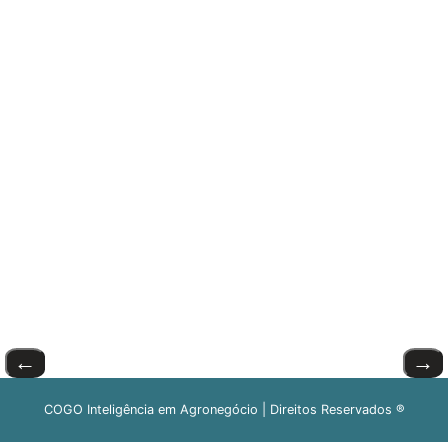
←
→
COGO Inteligência em Agronegócio | Direitos Reservados ®