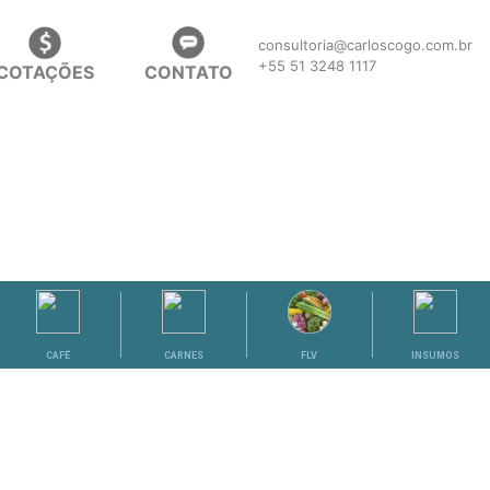
consultoria@carloscogo.com.br
+55 51 3248 1117
COTAÇÕES
CONTATO
CAFÉ
CARNES
FLV
INSUMOS