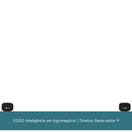
←
→
COGO Inteligência em Agronegócio | Direitos Reservados ®