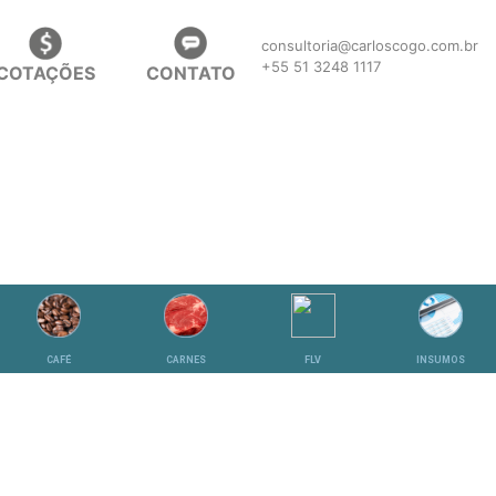
consultoria@carloscogo.com.br
+55 51 3248 1117
COTAÇÕES
CONTATO
CAFÉ
CARNES
FLV
INSUMOS