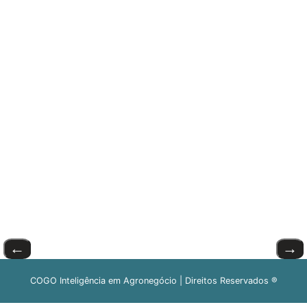
←
→
COGO Inteligência em Agronegócio | Direitos Reservados ®