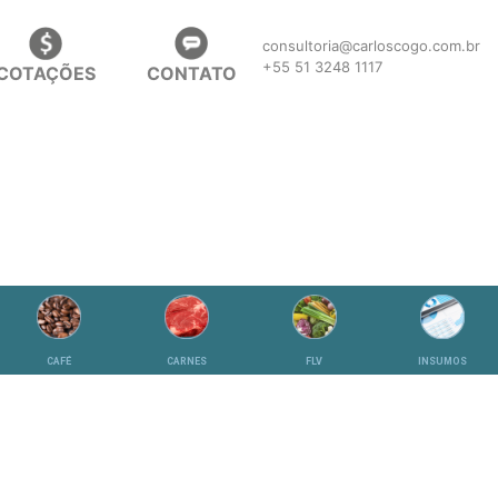
consultoria@carloscogo.com.br
+55 51 3248 1117
COTAÇÕES
CONTATO
CAFÉ
CARNES
FLV
INSUMOS