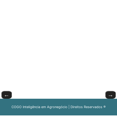
←
→
COGO Inteligência em Agronegócio | Direitos Reservados ®