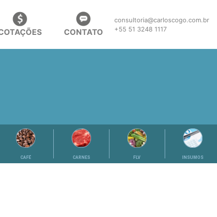
consultoria@carloscogo.com.br
+55 51 3248 1117
COTAÇÕES
CONTATO
CAFÉ
CARNES
FLV
INSUMOS