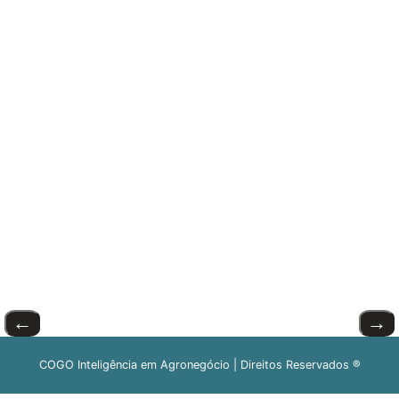
←
→
COGO Inteligência em Agronegócio | Direitos Reservados ®