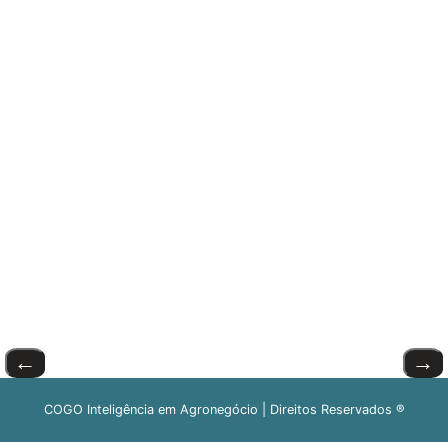
←
→
COGO Inteligência em Agronegócio | Direitos Reservados ®