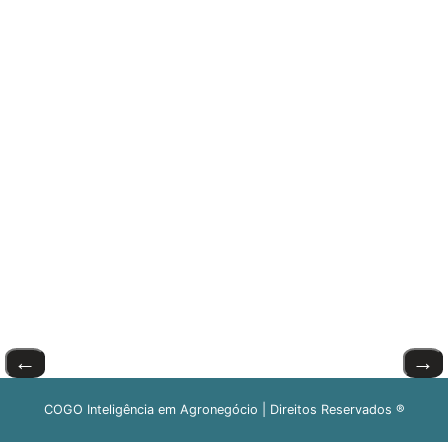
←
→
COGO Inteligência em Agronegócio | Direitos Reservados ®