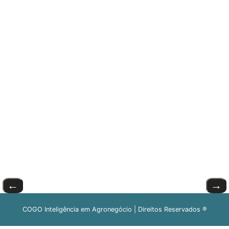
←
→
COGO Inteligência em Agronegócio | Direitos Reservados ®