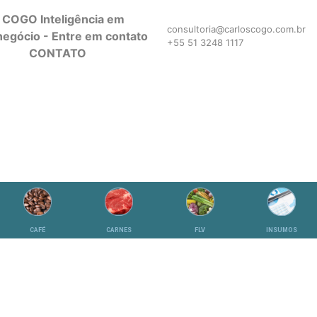
consultoria@carloscogo.com.br
+55 51 3248 1117
CONTATO
CAFÉ
CARNES
FLV
INSUMOS