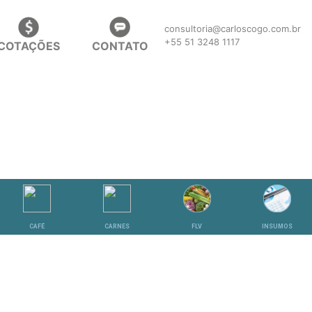
consultoria@carloscogo.com.br
+55 51 3248 1117
COTAÇÕES
CONTATO
CAFÉ
CARNES
FLV
INSUMOS