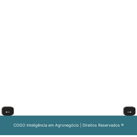
←
→
COGO Inteligência em Agronegócio | Direitos Reservados ®