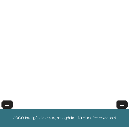
←
→
COGO Inteligência em Agronegócio | Direitos Reservados ®