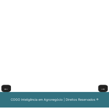
←
→
COGO Inteligência em Agronegócio | Direitos Reservados ®