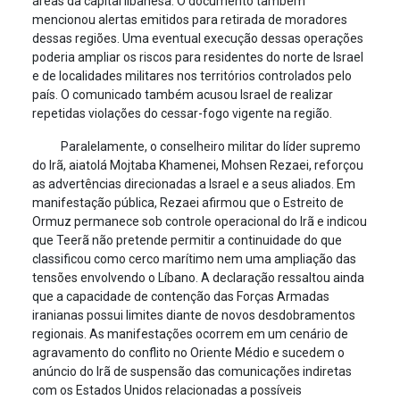
áreas da capital libanesa. O documento também
mencionou alertas emitidos para retirada de moradores
dessas regiões. Uma eventual execução dessas operações
poderia ampliar os riscos para residentes do norte de Israel
e de localidades militares nos territórios controlados pelo
país. O comunicado também acusou Israel de realizar
repetidas violações do cessar-fogo vigente na região.
Paralelamente, o conselheiro militar do líder supremo
do Irã, aiatolá Mojtaba Khamenei, Mohsen Rezaei, reforçou
as advertências direcionadas a Israel e a seus aliados. Em
manifestação pública, Rezaei afirmou que o Estreito de
Ormuz permanece sob controle operacional do Irã e indicou
que Teerã não pretende permitir a continuidade do que
classificou como cerco marítimo nem uma ampliação das
tensões envolvendo o Líbano. A declaração ressaltou ainda
que a capacidade de contenção das Forças Armadas
iranianas possui limites diante de novos desdobramentos
regionais. As manifestações ocorrem em um cenário de
agravamento do conflito no Oriente Médio e sucedem o
anúncio do Irã de suspensão das comunicações indiretas
com os Estados Unidos relacionadas a possíveis