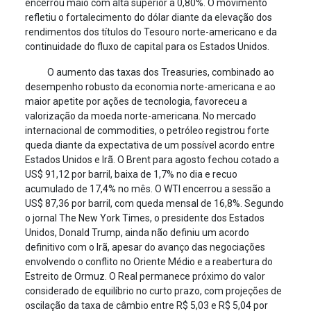
encerrou maio com alta superior a 0,80%. O movimento
refletiu o fortalecimento do dólar diante da elevação dos
rendimentos dos títulos do Tesouro norte-americano e da
continuidade do fluxo de capital para os Estados Unidos.
O aumento das taxas dos Treasuries, combinado ao
desempenho robusto da economia norte-americana e ao
maior apetite por ações de tecnologia, favoreceu a
valorização da moeda norte-americana. No mercado
internacional de commodities, o petróleo registrou forte
queda diante da expectativa de um possível acordo entre
Estados Unidos e Irã. O Brent para agosto fechou cotado a
US$ 91,12 por barril, baixa de 1,7% no dia e recuo
acumulado de 17,4% no mês. O WTI encerrou a sessão a
US$ 87,36 por barril, com queda mensal de 16,8%. Segundo
o jornal The New York Times, o presidente dos Estados
Unidos, Donald Trump, ainda não definiu um acordo
definitivo com o Irã, apesar do avanço das negociações
envolvendo o conflito no Oriente Médio e a reabertura do
Estreito de Ormuz. O Real permanece próximo do valor
considerado de equilíbrio no curto prazo, com projeções de
oscilação da taxa de câmbio entre R$ 5,03 e R$ 5,04 por