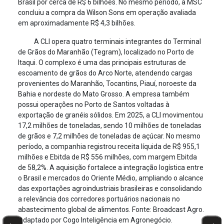
Brasil por cerca de R$ 6 bilhões. No mesmo período, a MSC
concluiu a compra da Wilson Sons em operação avaliada
em aproximadamente R$ 4,3 bilhões.
A CLI opera quatro terminais integrantes do Terminal
de Grãos do Maranhão (Tegram), localizado no Porto de
Itaqui. O complexo é uma das principais estruturas de
escoamento de grãos do Arco Norte, atendendo cargas
provenientes do Maranhão, Tocantins, Piauí, noroeste da
Bahia e nordeste do Mato Grosso. A empresa também
possui operações no Porto de Santos voltadas à
exportação de granéis sólidos. Em 2025, a CLI movimentou
17,2 milhões de toneladas, sendo 10 milhões de toneladas
de grãos e 7,2 milhões de toneladas de açúcar. No mesmo
período, a companhia registrou receita líquida de R$ 955,1
milhões e Ebitda de R$ 556 milhões, com margem Ebitda
de 58,2%. A aquisição fortalece a integração logística entre
o Brasil e mercados do Oriente Médio, ampliando o alcance
das exportações agroindustriais brasileiras e consolidando
a relevância dos corredores portuários nacionais no
abastecimento global de alimentos. Fonte: Broadcast Agro.
Adaptado por Cogo Inteligência em Agronegócio.
←
→