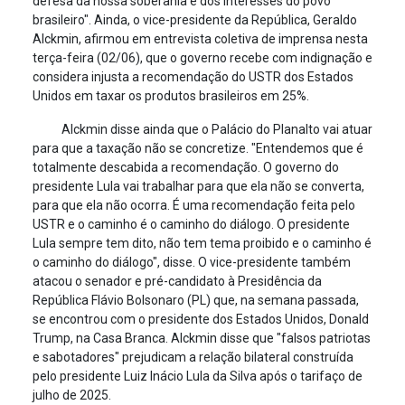
defesa da nossa soberania e dos interesses do povo
brasileiro". Ainda, o vice-presidente da República, Geraldo
Alckmin, afirmou em entrevista coletiva de imprensa nesta
terça-feira (02/06), que o governo recebe com indignação e
considera injusta a recomendação do USTR dos Estados
Unidos em taxar os produtos brasileiros em 25%.
Alckmin disse ainda que o Palácio do Planalto vai atuar
para que a taxação não se concretize. "Entendemos que é
totalmente descabida a recomendação. O governo do
presidente Lula vai trabalhar para que ela não se converta,
para que ela não ocorra. É uma recomendação feita pelo
USTR e o caminho é o caminho do diálogo. O presidente
Lula sempre tem dito, não tem tema proibido e o caminho é
o caminho do diálogo", disse. O vice-presidente também
atacou o senador e pré-candidato à Presidência da
República Flávio Bolsonaro (PL) que, na semana passada,
se encontrou com o presidente dos Estados Unidos, Donald
Trump, na Casa Branca. Alckmin disse que "falsos patriotas
e sabotadores" prejudicam a relação bilateral construída
pelo presidente Luiz Inácio Lula da Silva após o tarifaço de
julho de 2025.