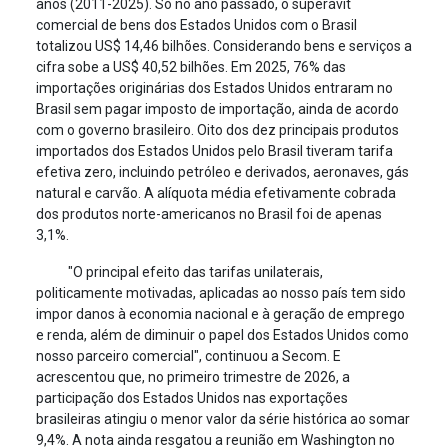
anos (2011-2025). Só no ano passado, o superávit
comercial de bens dos Estados Unidos com o Brasil
totalizou US$ 14,46 bilhões. Considerando bens e serviços a
cifra sobe a US$ 40,52 bilhões. Em 2025, 76% das
importações originárias dos Estados Unidos entraram no
Brasil sem pagar imposto de importação, ainda de acordo
com o governo brasileiro. Oito dos dez principais produtos
importados dos Estados Unidos pelo Brasil tiveram tarifa
efetiva zero, incluindo petróleo e derivados, aeronaves, gás
natural e carvão. A alíquota média efetivamente cobrada
dos produtos norte-americanos no Brasil foi de apenas
3,1%.
"O principal efeito das tarifas unilaterais,
politicamente motivadas, aplicadas ao nosso país tem sido
impor danos à economia nacional e à geração de emprego
e renda, além de diminuir o papel dos Estados Unidos como
nosso parceiro comercial", continuou a Secom. E
acrescentou que, no primeiro trimestre de 2026, a
participação dos Estados Unidos nas exportações
brasileiras atingiu o menor valor da série histórica ao somar
9,4%. A nota ainda resgatou a reunião em Washington no