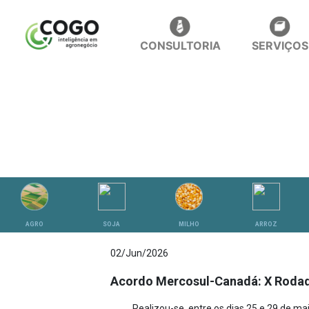
CONSULTORIA
SERVIÇOS
ANÁLISES
AGRO
SOJA
MILHO
ARROZ
02/Jun/2026
Acordo Mercosul-Canadá: X Roda
Realizou-se, entre os dias 25 e 29 de m