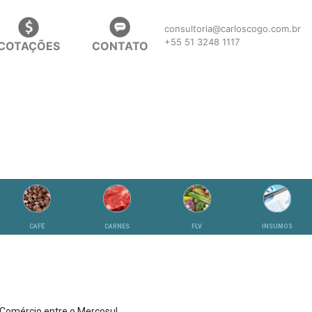
consultoria@carloscogo.com.br
+55 51 3248 1117
COTAÇÕES
CONTATO
CAFÉ
CARNES
FLV
INSUMOS
 Comércio entre o Mercosul