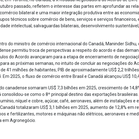
tubro passado, refletem o interesse das partes em aprofundar as rel
comércio bilateral e uma maior integração produtiva entre as economi
rupos técnicos sobre comércio de bens, serviços e serviços financeiros,
dade intelectual, salvaguardas bilaterais, desenvolvimento sustentável
tro do ministro de comércio internacional do Canadá, Maninder Sidhu,
adense permitiu troca de perspectivas a respeito do acordo e das dema
ítulos do Acordo avançaram para a etapa de encerramento de negociaçõ
ara as próximas semanas, no intuito de concluir as negociações do Ac
de 41 milhões de habitantes, PIB de aproximadamente US$ 2,2 trilhões
Em 2025, o fluxo de comércio entre Brasil e Canadá alcançou US$ 10,4
cado canadense somaram US$ 7,3 bilhões em 2025, crescimento de 14,8
dá consolidou-se como o 8º principal destino das exportações brasileira
lumínio, níquel e cobre, açúcar, café, aeronaves, além de instalações 
 do Canadá totalizaram US$ 3,1 bilhões em 2025, aumento de 12,8% em re
bos e fertilizantes, motores e máquinas não elétricos, aeronaves e med
ia em Agronegócio.