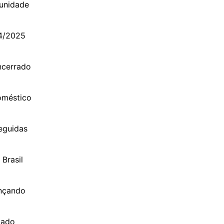
tunidade
24/2025
ncerrado
oméstico
eguidas
Brasil
ançando
tado