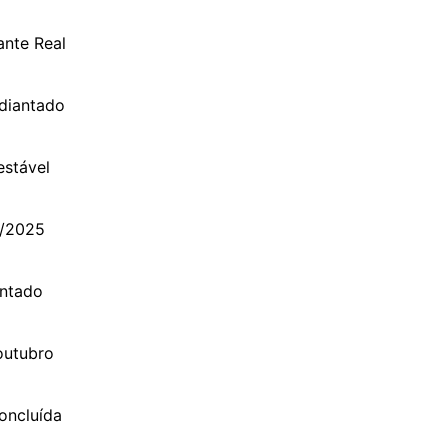
ante Real
adiantado
estável
4/2025
antado
outubro
oncluída