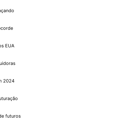
ançando
ecorde
dos EUA
buidoras
em 2024
uturação
e futuros