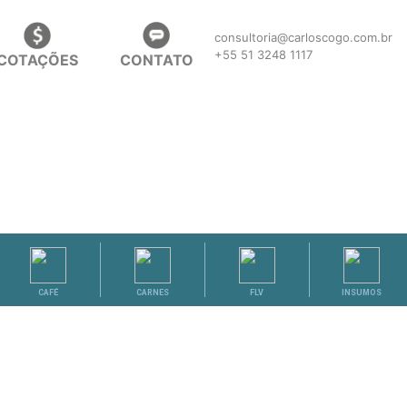
consultoria@carloscogo.com.br
+55 51 3248 1117
COTAÇÕES
CONTATO
CAFÉ
CARNES
FLV
INSUMOS