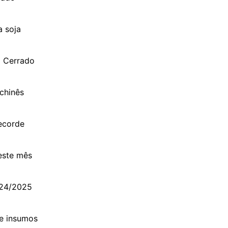
a soja
o Cerrado
chinês
ecorde
este mês
024/2025
de insumos