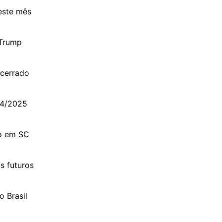
este mês
 Trump
ncerrado
24/2025
mo em SC
s futuros
o Brasil