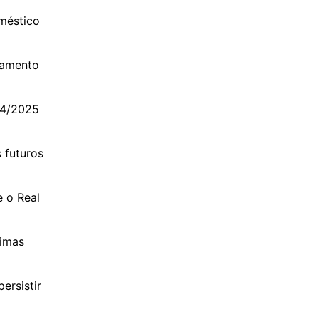
méstico
oamento
24/2025
 futuros
e o Real
timas
ersistir