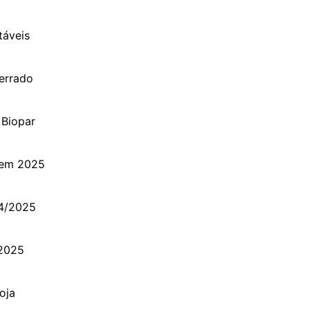
táveis
errado
 Biopar
s em 2025
24/2025
/2025
oja