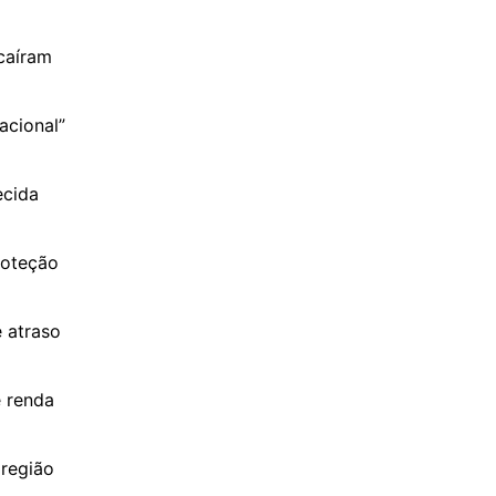
 caíram
acional”
ecida
roteção
e atraso
e renda
 região