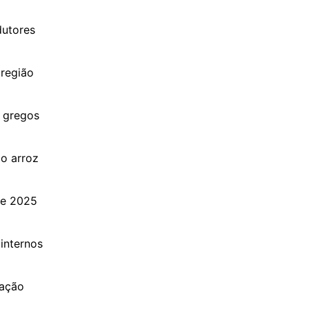
dutores
 região
 gregos
o arroz
de 2025
internos
ração