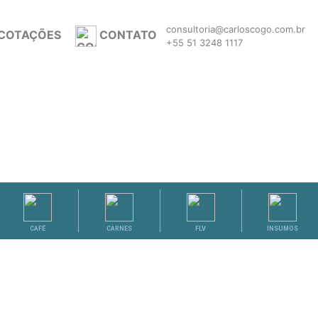
consultoria@carloscogo.com.br
COTAÇÕES
CONTATO
+55 51 3248 1117
CAFÉ
CARNES
FLV
INSUMOS