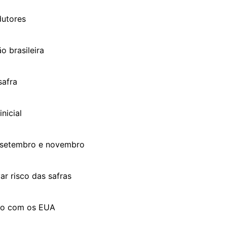
dutores
 brasileira
safra
nicial
e setembro e novembro
ar risco das safras
rdo com os EUA