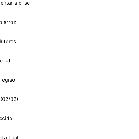
entar a crise
o arroz
dutores
de RJ
 região
 (02/02)
ecida
ta final