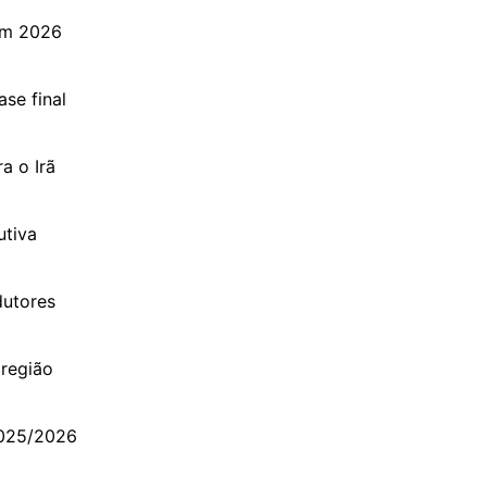
em 2026
ase final
a o Irã
utiva
dutores
 região
2025/2026