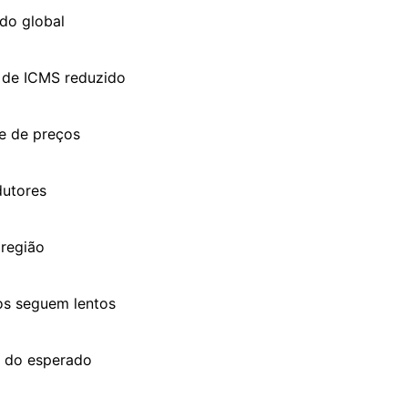
do global
 de ICMS reduzido
e de preços
dutores
 região
os seguem lentos
o do esperado