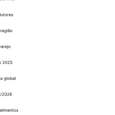
dutores
 região
varejo
m 2025
a global
25/2026
alimentos